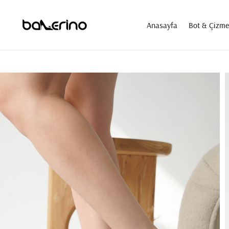
e
a
Anasayfa
Bot & Çizme
t
a