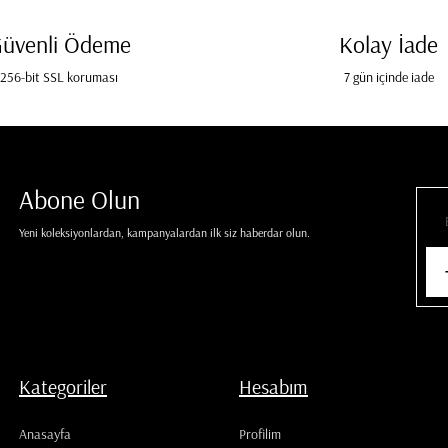
üvenli Ödeme
Kolay İade
256-bit SSL koruması
7 gün içinde iade
Abone Olun
Yeni koleksiyonlardan, kampanyalardan ilk siz haberdar olun.
Kategoriler
Hesabım
Anasayfa
Profilim