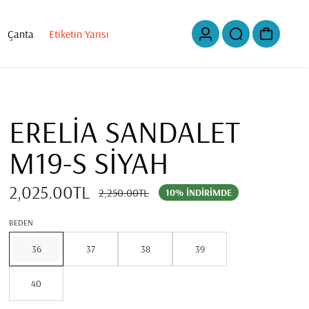
Çanta
Etiketin Yarısı
ERELİA SANDALET
M19-S SİYAH
2,025.00TL
2,250.00TL
10% İNDIRIMDE
BEDEN
36
37
38
39
40