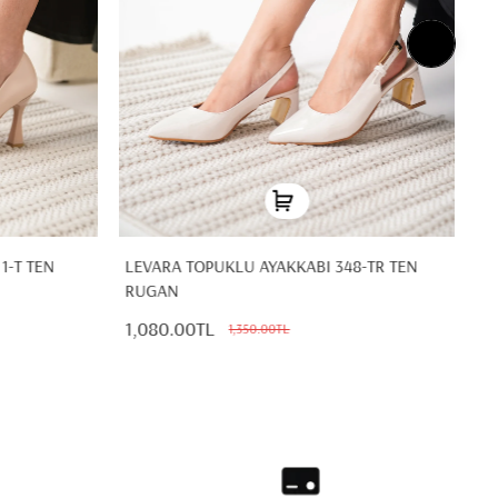
1-T TEN
LEVARA TOPUKLU AYAKKABI 348-TR TEN
Z
RUGAN
1
1,080.00TL
1,350.00TL