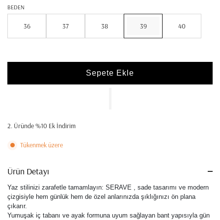
BEDEN
36
37
38
39
40
Sepete Ekle
2. Üründe %10 Ek İndirim
Tükenmek üzere
Ürün Detayı
Yaz stilinizi zarafetle tamamlayın: SERAVE , sade tasarımı ve modern
çizgisiyle hem günlük hem de özel anlarınızda şıklığınızı ön plana
çıkarır.
Yumuşak iç tabanı ve ayak formuna uyum sağlayan bant yapısıyla gün