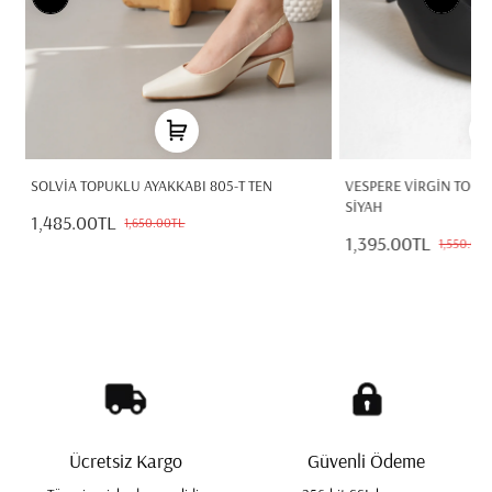
68
SOLVİA TOPUKLU AYAKKABI 805-T TEN
VESPERE VİRGİN TOPU
SİYAH
1,485.00TL
1,650.00TL
1,395.00TL
1,550.00
Ücretsiz Kargo
Güvenli Ödeme