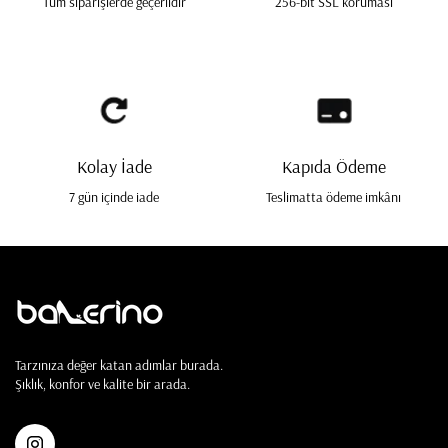
Tüm siparişlerde geçerlidir
256-bit SSL koruması
Kolay İade
Kapıda Ödeme
7 gün içinde iade
Teslimatta ödeme imkânı
Tarzınıza değer katan adımlar burada.
Şıklık, konfor ve kalite bir arada.