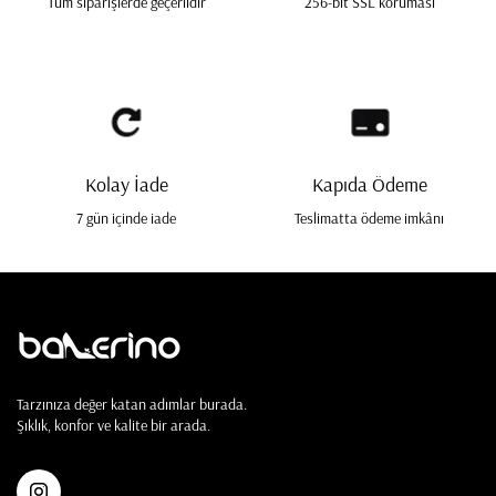
Tüm siparişlerde geçerlidir
256-bit SSL koruması
Kolay İade
Kapıda Ödeme
7 gün içinde iade
Teslimatta ödeme imkânı
Tarzınıza değer katan adımlar burada.
Şıklık, konfor ve kalite bir arada.