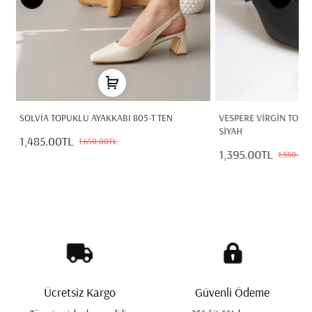
68
SOLVİA TOPUKLU AYAKKABI 805-T TEN
VESPERE VİRGİN TOPU
SİYAH
1,485.00TL
1,650.00TL
1,395.00TL
1,550.00
Ücretsiz Kargo
Güvenli Ödeme